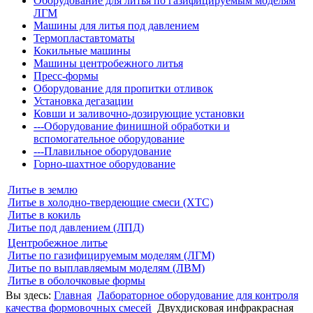
Оборудование для литья по газифицируемым моделям
ЛГМ
Машины для литья под давлением
Термопластавтоматы
Кокильные машины
Машины центробежного литья
Пресс-формы
Оборудование для пропитки отливок
Установка дегазации
Ковши и заливочно-дозирующие установки
---Оборудование финишной обработки и
вспомогательное оборудование
---Плавильное оборудование
Горно-шахтное оборудование
Литье в землю
Литье в холодно-твердеющие смеси (ХТС)
Литье в кокиль
Литье под давлением (ЛПД)
Центробежное литье
Литье по газифицируемым моделям (ЛГМ)
Литье по выплавляемым моделям (ЛВМ)
Литье в оболочковые формы
Вы здесь:
Главная
Лабораторное оборудование для контроля
качества формовочных смесей
Двухдисковая инфракрасная