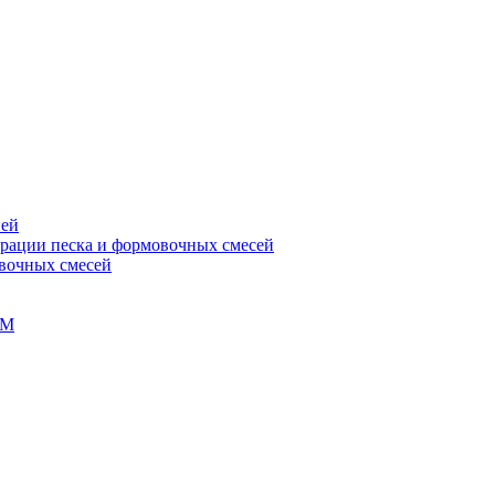
ней
ерации песка и формовочных смесей
овочных смесей
ГМ