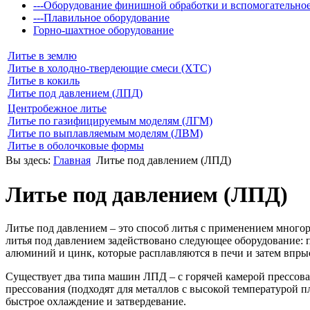
---Оборудование финишной обработки и вспомогательно
---Плавильное оборудование
Горно-шахтное оборудование
Литье в землю
Литье в холодно-твердеющие смеси (ХТС)
Литье в кокиль
Литье под давлением (ЛПД)
Центробежное литье
Литье по газифицируемым моделям (ЛГМ)
Литье по выплавляемым моделям (ЛВМ)
Литье в оболочковые формы
Вы здесь:
Главная
Литье под давлением (ЛПД)
Литье под давлением (ЛПД)
Литье под давлением – это способ литья с применением мног
литья под давлением задействовано следующее оборудование: п
алюминий и цинк, которые расплавляются в печи и затем вп
Существует два типа машин ЛПД – с горячей камерой прессова
прессования (подходят для металлов с высокой температурой п
быстрое охлаждение и затвердевание.