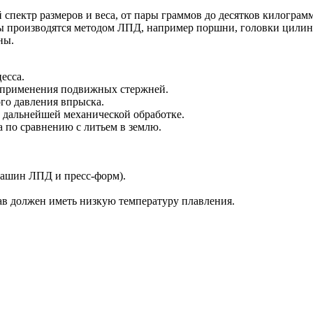
спектр размеров и веса, от пары граммов до десятков килограм
 производятся методом ЛПД, например поршни, головки цилинд
ны.
есса.
т применения подвижных стержней.
ого давления впрыска.
в дальнейшей механической обработке.
а по сравнению с литьем в землю.
машин ЛПД и пресс-форм).
ав должен иметь низкую температуру плавления.