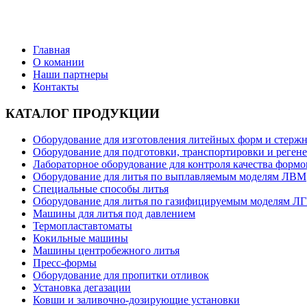
Поставки литейного оборудования от ведущих производителей
Главная
О комании
Наши партнеры
Контакты
КАТАЛОГ ПРОДУКЦИИ
Оборудование для изготовления литейных форм и стерж
Оборудование для подготовки, транспортировки и реген
Лабораторное оборудование для контроля качества форм
Оборудование для литья по выплавляемым моделям ЛВМ
Специальные способы литья
Оборудование для литья по газифицируемым моделям Л
Машины для литья под давлением
Термопластавтоматы
Кокильные машины
Машины центробежного литья
Пресс-формы
Оборудование для пропитки отливок
Установка дегазации
Ковши и заливочно-дозирующие установки