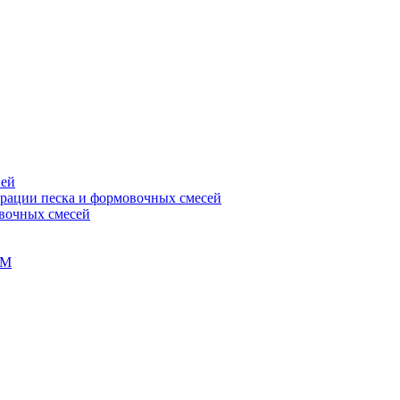
ней
ерации песка и формовочных смесей
овочных смесей
ГМ