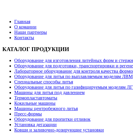
Поставки литейного оборудования от ведущих производителей
Главная
О комании
Наши партнеры
Контакты
КАТАЛОГ ПРОДУКЦИИ
Оборудование для изготовления литейных форм и стерж
Оборудование для подготовки, транспортировки и реген
Лабораторное оборудование для контроля качества форм
Оборудование для литья по выплавляемым моделям ЛВМ
Специальные способы литья
Оборудование для литья по газифицируемым моделям Л
Машины для литья под давлением
Термопластавтоматы
Кокильные машины
Машины центробежного литья
Пресс-формы
Оборудование для пропитки отливок
Установка дегазации
Ковши и заливочно-дозирующие установки